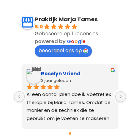
Praktijk Marja Tames
5.0
Gebaseerd op 1 recensies
powered by
G
o
o
g
l
e
beoordeel ons op
Roselyn Vriend
3 jaar geleden
Al een aantal jaren doe ik Voetreflex 
therapie bij Marja Tames. Omdat de 
manier en de techniek die ze 
gebruikt om je voeten te masseren 
heb ik heel veel baat aan. Ik voel 
gelijk het verschil voor en na de 